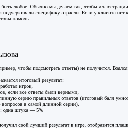
 быть любое. Обычно мы делаем так, чтобы иллюстрации
и подчеркивали специфику отрасли. Если у клиента нет 
отовы помочь.
ызова
пример, чтобы подсмотреть ответы) не получится. Взялся
ажается итоговый результат:
аработал игрок,
ов, если все ответы были верными,
длинную серию правильных ответов (итоговый балл умно
 вопросов в самой длинной серии),
: одна штука — 5%
получил свой лучший результат в игре, отобразится пла