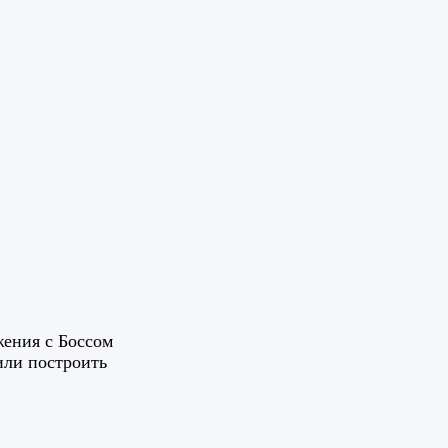
жения с Боссом
или построить