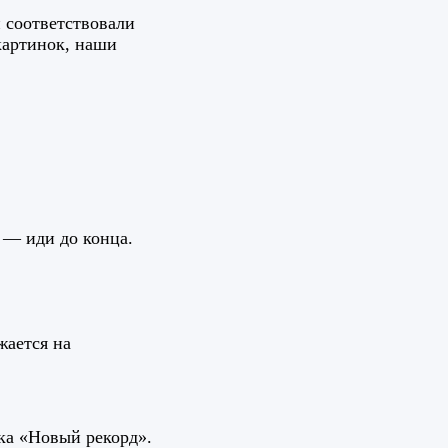
 соответствовали
картинок, наши
 — иди до конца.
жается на
шка «Новый рекорд».