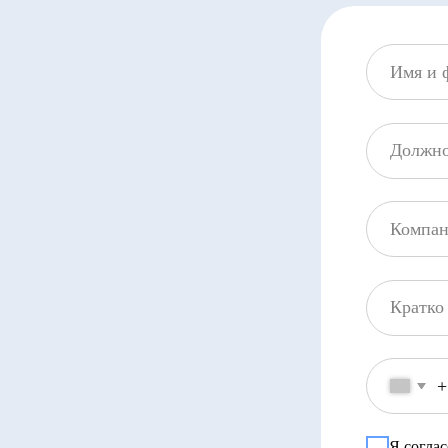
+7
Я согласен(а) с
политик
ОТПР