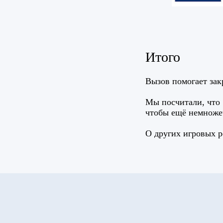
Итого
Какие у вас задачи?
Вызов помогает зак
Свяжитесь с нами, и мы подберём лучшие
Мы посчитали, что 
решения.
чтобы ещё немножеч
О других игровых р